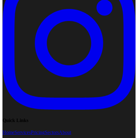
Quick Links
Home
Services
Pricing
Sectors
About