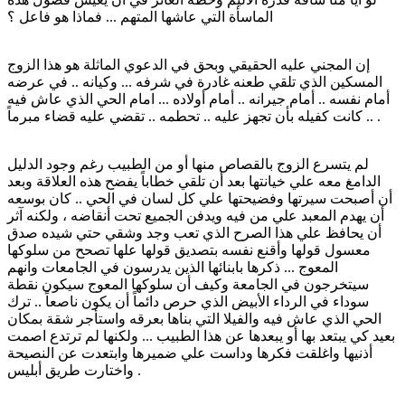
الماسأة التي عاشها المتهم ... فماذا هو فاعل ؟
إن المجني عليه الحقيقي وبحق في الدعوي الماثلة هو هذا الزوج
المسكين الذي تلقي طعنه غادرة في شرفه ... وكيانه .. في عرضه
أمام نفسه .. أمام جيرانه .. أمام أولاده ... امام الحي الذي عاش فيه
.. كانت كفيله بأن تجهز عليه .. تحطمه .. تقضي عليه قضاء مبرماً .
لم يتسرع الزوج بالقصاص منها أو من الطبيب رغم وجود الدليل
الدامغ معه علي خيانتها بعد أن تلقي خطاباً يفضح هذه العلاقة وبعد
أن أصبحت سيرتها وفضيحتها علي كل لسان في الحي .. كان بوسعه
أن يهدم المعبد علي من فيه ويدفن الجميع تحت أنقاضه ، ولكنه آثر
أن يحافظ علي هذا الصرح الذي تعب وجد وشقي حتي شيده صدق
معسول قولها وأقنع نفسه بتصديق قولها علها تصحح من سلوكها
المعوج ... ذكرها بابنائها الذين يدرسون في الجامعات وانهم
سيتخرجون في الجامعة وكيف أن سلوكها المعوج سيكون نقطة
سوداء في الرداء الأبيض الذي حرص دائماً أن يكون ناصعاً .. ترك
الحي الذي عاش فيه والفيلا التي بناها بعرقه واستأجر شقة بمكان
بعيد كي يبتعد بها أو يبعدها عن هذا الطبيب ... ولكنها لم ترتدع اصمت
أذنيها واغلقت فكرها وداست علي ضميرها وابتعدت عن النصيحة
واختارت طريق أبليس .