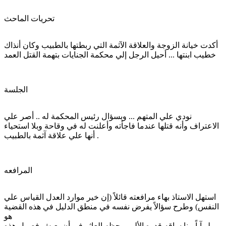
تحريات الماحث
أكدت خيانة الزوجة والعلاقة الآثمة التي ربطتها بالطبيب وكان أنذاك
خطيب ابنتها ... أحيل الرجل إلي محكمة الجنايات بتهمة القتل العمد
الجلسة
نودي علي المتهم ... وبسؤال رئيس المحكمة له .. أصر علي
الاعتراف وأنه قتلها عندما فاجأته وأعلنت له في وقاحة وبلا استحياء
أنها علي علاقة آثمة بالطبيب .
المرافعه
استهل الاستاذ بهاء مرافعته قائلاً (إن خير موارد العدل القياس علي
النفس) وطرح سؤالاً يفرض نفسه في منطق الدليل في هذه القضية
هو
لو آياً منا ساقه قدره الأليم وحظه العاثر في أن يعيش فصول هذه