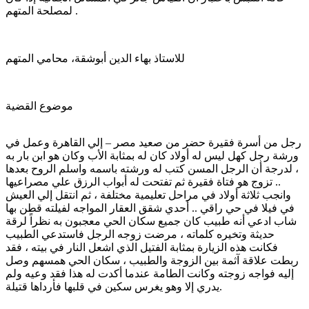
لمصلحة المتهم .
للاستاذ بهاء الدين أبوشقة، محامي المتهم
موضوع القضية
رجل من أسرة فقيرة حضر من صعيد مصر – إلي القاهرة وعمل في
ورشة رجل كهل ليس له أولاد كان له بمثابة الأب وكان هو ابن بار به
، لدرجة أن الرجل المسن كتب له ورشته باسمه واسلم الروح بعدها
.. تزوج هو فتاة فقيرة ثم تفتحت له أبواب الرزق علي مصراعيها
وانجب ثلاثة أولاد في مراحل تعليمية مختلفة ، ثم انتقل إلي العيش
في فيلا في حي راقي .. أحدي شقق العقار المواجه لفيلته قطن بها
شاب ادعي أنه طبيب كان جميع سكان الحي معجبون به نظراً لرقة
حديثة وتخيره كلماته ، مرضت زوجه الرجل فاستدعي الطبيب
فكانت هذه الزيارة بمثابة الفتيل الذي اشعل النار في بيته ، فقد
ربطت علاقة آثمة بين الزوجة والطبيب ، سكان الحي همسهم وصل
إليه فواجه زوجته وكانت الطامة عندما أكدت له هذا فقد وعيه ولم
يدري إلا وهو يغرس سكين في قلبها فأرداها قتيلة.