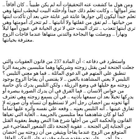
ومن هول ما كشفت عنه التحقيقات أنه لم يكن طبيباً .. كان أفاقاً ..
يبتز أموالها .. وكانت تعلم ذلك جيداً وأدخلته البيت ليخطب ابنتها وهي
تعلم جيداً ليكون إلي جوارها عابثة غير عابئة حتي بعد أن تأكدت ابنتها
من خيانتها .. لم تفق من غفلتها ولا أنانيتها .. لم تتحرك أمومتها وهي
تري أبنتها تتعذب .. تترك البيت حتي لا تري الخيانة في عيون أمها ليلاً
ونهاراً .. ووصلت بها البجاحة والتدني منتهاها عندما فاجأت الزوج
معترفة بخيانتها.
واستطرد في دفاعه :- أن المادة 237 من قانون العقوبات والتي
جعلت الجنحة لمن يقتل زوجته وشريكها وهما متلبسين بجريمة الزنا
تنطبق علي المتهم في الدعوي الماثلة .. فما هو معني التلبس ؟
التلبس لا يعني المشاهدة بالعين .. لا يقتضي أن يفاجأ الزوج بوجود
زوجته مع خليلها في وضع الرزيلة ، ولكن التلبس يدرك بأي حاسة
من حواس الانسان .. فما الفرق في أن يدرك الصورة ببصره أو
يدركها تخيلاً بعد أن سمعها بأذنيه .. في أن يسمع زوجته وهي تعترف
أنها تخونه بين احضان رجل آخر لا تستطيع أن تنساه وأن صورته لا
تفارق عينيها .. أنه التلبس بعينه .. وقعه علي نفسه وأثره عليها تماماً
كما لو كان شاهدهما معاً متلبسين بالجريمة .. الغاية التي تغياها
القانون والحكمة التي من أجلها شرع هذا النص وهبط بعقوبة القتل
من الجناية إلي الجنحة .. عقوبة الجنحة ذلك الشعور المفاجيء غير
المتوقع من الزوج عندما يفاجأ ويتيقن من أن زوجته بين احضان
رجل أخر .. علي نحو يفقده صوابه وقدرته علي التفكير العاقل