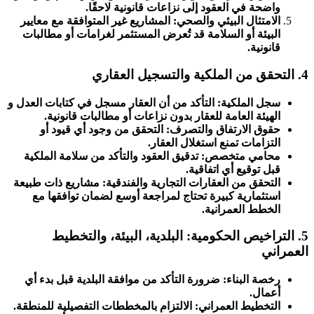
واضحة في العقود إلى نزاعات قانونية لاحقًا.
الامتثال البيئي والصحي: المشاريع غير المتوافقة مع معايير
البيئة أو السلامة قد تُعرض المستثمر لغرامات أو مطالبات
قانونية.
4. التحقق من الملكية والتسجيل العقاري
سجل الملكية: التأكد من أن العقار مسجل في كتابات العدل و
الهيئة العامة للعقار بدون نزاعات أو مطالبات قانونية.
حقوق الارتفاق والتصرف: التحقق من وجود أي قيود أو
التزامات تمنع استغلال العقار.
محامي متخصص: تدقيق العقود والتأكد من سلامة الملكية
قبل توقيع أي اتفاقية.
التحقق من العقارات التجارية والفندقية: مشاريع ذات طبيعة
استثمارية كبيرة تحتاج لمراجعة أوسع لضمان توافقها مع
الخطط العمرانية.
5. التراخيص الحكومية: البلدية، البيئة، والتخطيط
العمراني
رخصة البناء: ضرورة التأكد من موافقة البلدية قبل بدء أي
أعمال.
التخطيط العمراني: الالتزام بالمخططات التفصيلية للمنطقة.