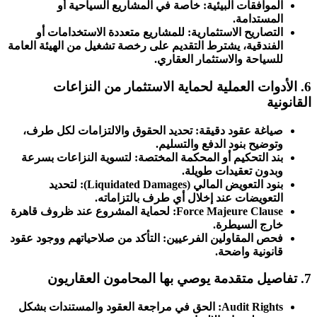
الموافقات البيئية: خاصة في المشاريع السياحية أو
المستدامة.
التصاريح الاستثمارية: للمشاريع متعددة الاستخدامات أو
الفندقية، يشترط التقديم على رخصة تشغيل من الهيئة العامة
للسياحة والاستثمار العقاري.
6. الأدوات العملية لحماية الاستثمار من النزاعات
القانونية
صياغة عقود دقيقة: تحديد الحقوق والالتزامات لكل طرف،
وتوضيح بنود الدفع والتسليم.
بند التحكيم أو المحكمة المختصة: لتسوية النزاعات بسرعة
وبدون تعقيدات طويلة.
بنود التعويض المالي (Liquidated Damages): لتحديد
التعويضات عند إخلال أي طرف بالتزاماته.
Force Majeure Clause: لحماية المشروع عند ظروف قاهرة
خارج السيطرة.
فحص المقاولين الفرعيين: التأكد من صلاحياتهم ووجود عقود
قانونية واضحة.
7. تفاصيل متقدمة يوصي بها المحامون العقاريون
Audit Rights: الحق في مراجعة العقود والمستندات بشكل