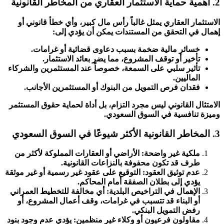
2. أهمية حماية الاستثمار العقاري من المخاطر القانونية
الاستثمار العقاري يمثل غالباً رأس مال كبير، وأي خطأ قانوني أو
إهمال في التحقق من المستندات يمكن أن يؤدي إلى:
خسائر مالية ضخمة بسبب دعاوى قضائية أو غرامات.
تأخير أو توقف المشروع، مما يضر بعائد الاستثمار.
تأثير سلبي على السمعة، خصوصاً عند المستثمرين والشركاء
الماليين.
فقدان فرص التمويل من البنوك أو المستثمرين الأجانب.
الامتثال القانوني ليس مجرد التزام، بل أداة لحماية حقوق المستثمر
وميزة تنافسية في السوق السعودي.
3. المخاطر القانونية الأكثر شيوعًا في السوق السعودي
ملكية غير واضحة: الأراضي أو العقارات المملوكة لأكثر من
طرف قد تكون محفوفة بالنزاعات القانونية.
عدم توثيق العقود: التوقيع على عقود غير رسمية أو غير موثقة
يؤدي إلى بطلان الصفقة أمام المحاكم.
الإهمال في التراخيص البلدية: أي مخالفة للتخطيط العمراني
أو البناء قد تتسبب في غرامات، وقف أعمال المشروع، أو
رفض التمويل البنكي.
مقاولون فرعيون أو وكلاء غير منظمين: يؤدي عدم وجود بنود