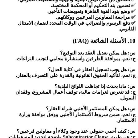
✅ تضمين بند التحكيم أو المحكمة المختصة.
✅ وضع بنود القوة القاهرة وتعويضات التأخير.
✅ مراجعة المقاولين الفرعيين ووكلائهم.
✅ دفع الرسوم والضرائب في الوقت المحدد لضمان الامتثال
القانوني.
10. الأسئلة الشائعة (FAQ)
س: هل يمكن تعديل العقد بعد التوقيع؟
ج: نعم، بموافقة الطرفين واستشارة محامي لتجنب النزاعات.
س: هل يجب تسجيل العقار في كتابة العدل؟
ج: نعم، لتأكيد الحقوق القانونية والقدرة على التصرف بالعقار.
س: ماذا يحدث إذا تجاهلت اللوائح البلدية؟
ج: قد تتعرض لغرامات مالية، توقف أعمال المشروع، وفقدان
التمويل.
س: هل يمكن للمستثمر الأجنبي شراء العقار؟
ج: نعم، ضمن شروط الاستثمار الأجنبي ووفق موافقة وزارة
الاستثمار.
س: كيف أحمي حقوقي عند وجود وكلاء أو مقاولين فرعيين؟
ج: عن طريق Subcontractor Clause واضحة لتحديد المسؤوليات.