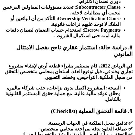
دوري لضمان الالتزام.
Subcontractor Clause: تحديد مسؤوليات المقاولين الفرعيين
لتجنب أي مطالبات لاحقة.
Ownership Verification Clause: التأكد من أن البائعين أو
الملاك لا توجد عليهم نزاعات قانونية.
Escrow Payments: استخدام حساب الضمان لضمان دفعات
مالية آمنة حتى استكمال الشروط.
8. دراسة حالة: استثمار عقاري ناجح بفضل الامتثال
القانوني
في الرياض 2022، قام مستثمر بشراء قطعة أرض لإنشاء مشروع
تجاري وفندقي. قبل توقيع العقد، استعان بمحامي متخصص للتحقق
من سجل الملكية، التراخيص، وخطط التطوير.
النتيجة: المشروع اكتمل بدون نزاعات، جذب شركاء ماليين،
وحقّق عوائد مالية عالية، مع حماية حقوق المستثمر القانونية
بالكامل.
9. قائمة التحقق العملية (Checklist)
✅ تدقيق سجل الملكية في الجهات الرسمية.
✅ صياغة العقود بدقة بمراجعة محامي متخصص.
✅ التحقق من التراخيص البلدية والبيئية والتخطيط العمراني.